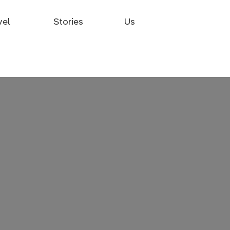
vel
Stories
Us